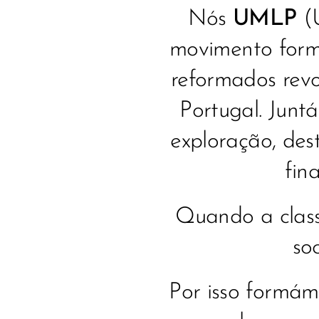
Nós
UMLP
(U
movimento form
reformados revo
Portugal. Junt
exploração, des
fin
Quando a class
so
Por isso formá