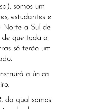
esa), somos um
s, estudantes e
e Norte a Sul de
s de que toda a
rras só terão um
ado.
struirá a única
ro.
, da qual somos