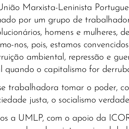
nião Marxista-Leninista Portugu
ado por um grupo de trabalhadore
lucionários, homens e mulheres, d
ámo-nos, pois, estamos convencido
truição ambiental, repressão e gue
al quando o capitalismo for derrub
e trabalhadora tomar o poder, con
ciedade justa, o socialismo verdadei
mos a UMLP, com o apoio da ICOR