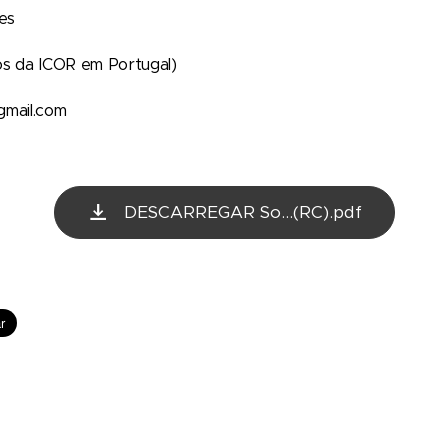
es
os da ICOR em Portugal)
gmail.com
DESCARREGAR So...(RC).pdf