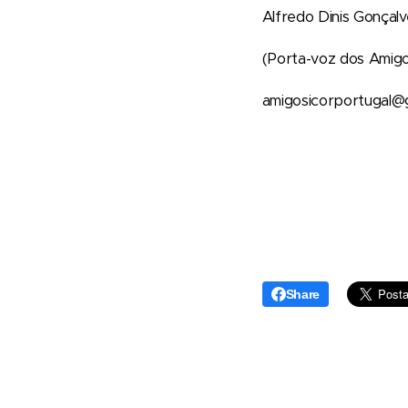
Alfredo Dinis Gonçalv
(Porta-voz dos Amig
amigosicorportugal@
Share