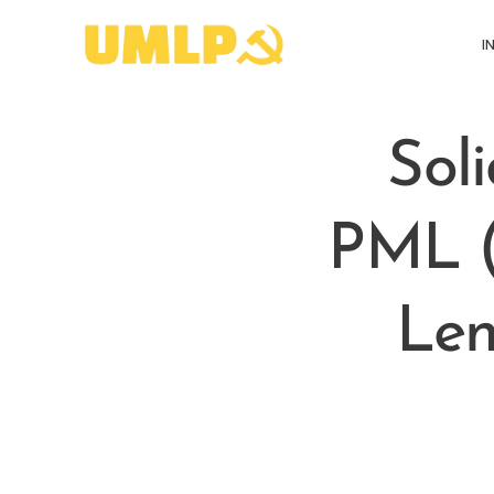
I
Sol
PML (
Len