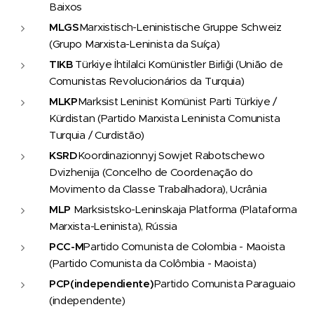
Baixos
MLGS
Marxistisch-Leninistische Gruppe Schweiz
(Grupo Marxista-Leninista da Suíça)
TIKB
Türkiye İhtilalci Komünistler Birliği (União de
Comunistas Revolucionários da Turquia)
MLKP
Marksist Leninist Komünist Parti Türkiye /
Kürdistan (Partido Marxista Leninista Comunista
Turquia / Curdistão)
KSRD
Koordinazionnyj Sowjet Rabotschewo
Dvizhenija (Concelho de Coordenação do
Movimento da Classe Trabalhadora), Ucrânia
MLP
Marksistsko-Leninskaja Platforma (Plataforma
Marxista-Leninista), Rússia
PCC-M
Partido Comunista de Colombia - Maoista
(Partido Comunista da Colômbia - Maoista)
PCP
(independiente)
Partido Comunista Paraguaio
(independente)