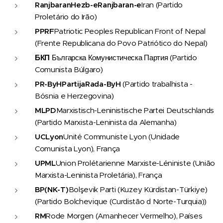
Ranjbaran
Hezb-e
Ranjbaran-e
Iran (Partido
Proletário do Irão)
PPRF
Patriotic Peoples Republican Front of Nepal
(Frente Republicana do Povo Patriótico do Nepal)
БКП
Българска Комунистическа Партия (Partido
Comunista Búlgaro)
PR-ByH
Partija
Rada
-
ByH
(Partido trabalhista -
Bósnia e Herzegovina)
MLPD
Marxistisch-Leninistische Partei Deutschlands
(Partido Marxista-Leninista da Alemanha)
UCLyon
Unité Communiste Lyon (Unidade
Comunista Lyon), França
UPML
Union Prolétarienne Marxiste-Léniniste (União
Marxista-Leninista Proletária), França
BP
(NK-T)
Bolşevik Parti (Kuzey Kürdistan-Türkiye)
(Partido Bolchevique (Curdistão d Norte-Turquia))
RM
Rode Morgen (Amanhecer Vermelho), Países