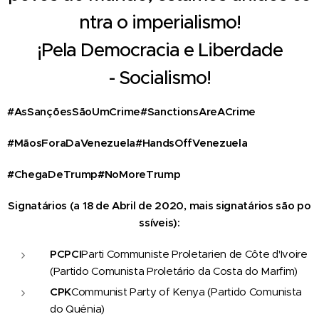
ntra
o
imperialismo!
¡Pela
Democracia
e
Liberdade
-
Socialismo!
#AsSançõesSãoUmCrime
#SanctionsAreACrime
#MãosForaDaVenezuela
#HandsOffVenezuela
#ChegaDeTrump
#NoMoreTrump
Signatários
(a
18
de
Abril
de
2020,
mais
signatários
são
po
ssíveis):
PCPCI
Parti Communiste Proletarien de Côte d'Ivoire
(Partido Comunista Proletário da Costa do Marfim)
CPK
Communist Party of Kenya (Partido Comunista
do Quénia)