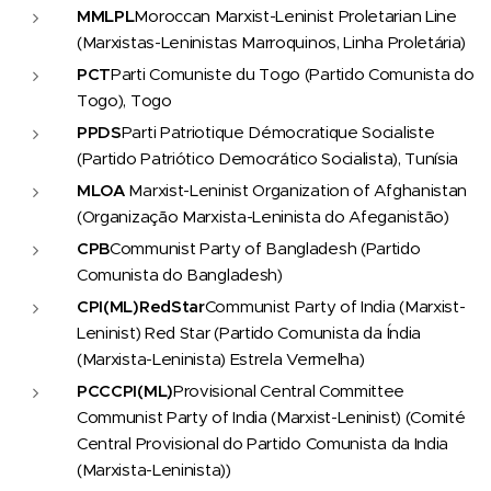
MMLPL
Moroccan Marxist-Leninist Proletarian Line
(Marxistas-Leninistas Marroquinos, Linha Proletária)
PCT
Parti Comuniste du Togo (Partido Comunista do
Togo), Togo
PPDS
Parti Patriotique Démocratique Socialiste
(Partido Patriótico Democrático Socialista), Tunísia
MLOA
Marxist-Leninist Organization of Afghanistan
(Organização Marxista-Leninista do Afeganistão)
CPB
Communist Party of Bangladesh (Partido
Comunista do Bangladesh)
CPI
(ML)
Red
Star
Communist Party of India (Marxist-
Leninist) Red Star (Partido Comunista da Índia
(Marxista-Leninista) Estrela Vermelha)
PCC
CPI
(ML)
Provisional Central Committee
Communist Party of India (Marxist-Leninist) (Comité
Central Provisional do Partido Comunista da India
(Marxista-Leninista))