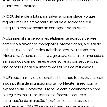
A utilização de mais engenharia genética na agricultura foi
atualmente facilitada.
A ICOR defende a luta para salvar a humanidade - o que
requer uma luta ambiental que mude a sociedade e a
conquista revolucionária de condições socialistas!
A UE imperialista celebra repetidamente acordos de livre
comércio a favor dos monopólios internacionais, à custa do
ambiente e da saúde dos trabalhadores. Na Europa, em
África e na América Latina, a agricultura está a ser arruinada e
a massa dos camponeses é que sofre as consequências.
Isto contribui para o aumento dos fluxos de refugiados.
A UE reacionária viola os direitos humanos todos os dias com
a sua política de migração mortal no Mediterrâneo, com a
expansão da "Fortaleza Europa" e com a colaboração com
os regimes mais reaccionários e fascistas contra a
continuação da migração. Nos últimos dez anos, só no
Mediterrâneo, 28.900 pessoas foram mortas enquanto