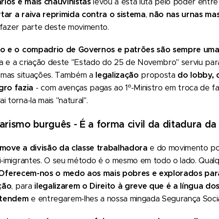
rios e mais chauvinistas
levou a esta luta pelo poder entre
rtar a raiva reprimida
contra o sistema
,
não nas urnas mas
 fazer parte deste movimento.
o e o compadrio de Governos e patrões são sempre uma
a e a criação deste "Estado do 25 de Novembro" serviu par
mesmas situações. Também a
legalização
proposta
do lobby, 
ro fazia
- com avenças pagas ao 1º-Ministro em troca de f
 torna-la mais "natural".
rismo burguês - É a forma civil da ditadura da
move a divisão da classe trabalhadora
e do movimento po
ti-imigrantes. O seu método é o mesmo em todo o lado. Qual
Oferecem-nos o medo aos mais pobres e explorados par
ção
, para
ilegalizarem o Direito à greve que é a língua do
ntendem
e entregarem-lhes a nossa mingada Segurança Socia