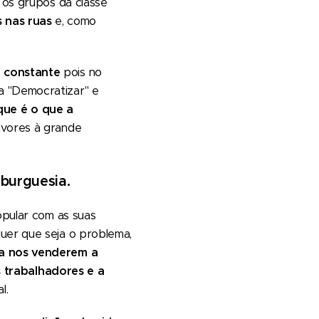
 os grupos da classe
 nas ruas
e, como
 constante
pois no
a "Democratizar" e
que é o que a
avores à grande
 burguesia.
pular com as suas
quer que seja o problema,
a nos venderem a
s trabalhadores e a
l.