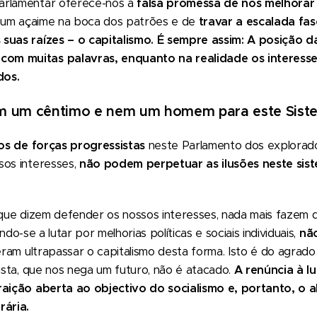
arlamentar oferece-nos a
falsa promessa de nos melhorar
 um açaime na boca dos patrões e de
travar a escalada fa
suas raízes – o capitalismo. É sempre assim: A posição d
m muitas palavras, enquanto na realidade os interesse
dos.
 um cêntimo e nem um homem para este Sist
s de forças progressistas
neste Parlamento dos explorad
sos interesses,
não podem perpetuar as ilusões neste sis
s que dizem defender os nossos interesses, nada mais fazem 
tando-se a lutar por melhorias políticas e sociais individuais,
não
eram ultrapassar o capitalismo desta forma. Isto é do agrado 
lista, que nos nega um futuro, não é atacado.
A renúncia à l
traição aberta ao objectivo do socialismo e, portanto, o
rária.