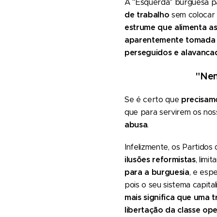
A "Esquerda" burguesa p
de trabalho
sem colocar
estrume que alimenta as 
aparentemente tomada co
perseguidos e alavanca
"Nem
Se é certo que
precisamo
que para servirem os nos
abusa
.
Infelizmente, os Partido
ilusões reformistas
, limi
para a burguesia
, e esp
pois o seu sistema capita
mais significa que uma 
libertação da classe ope