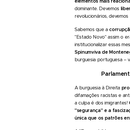
elementos mais reacioná
dominante. Devemos
libe
revolucionários, devemos
Sabemos que a
corrupçã
"Estado Novo" assim o er
institucionalizar essas 
Spinumviva de Monteneg
burguesia portuguesa – vai
Parlamenta
A burguesia à Direita
pro
difamações racistas e an
a culpa é dos imigrantes!
"segurança" e a fasciza
única que os patrões e