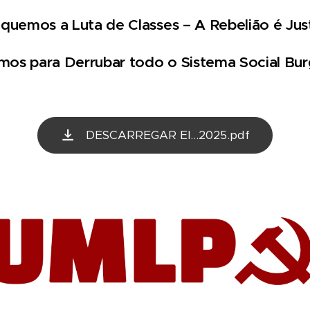
fiquemos a Luta de Classes – A Rebelião é Just
mos para Derrubar todo o Sistema Social Bur
DESCARREGAR El...2025.pdf