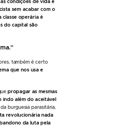
 as condições de vida e
scista sem acabar com o
a classe operária é
s do capital são
ema."
ores, também é certo
tema que nos usa e
que
propagar as mesmas
 indo além do aceitável
da burguesia parasitária,
uta revolucionária nada
 abandono da luta pela