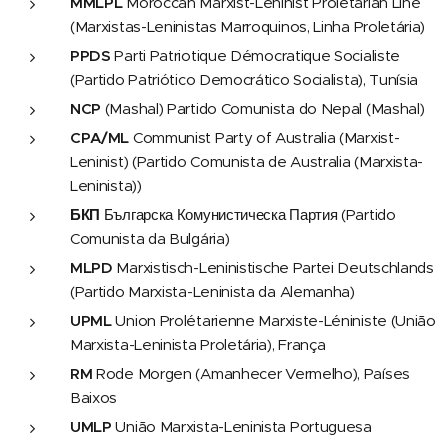
MMLPL
Moroccan Marxist-Leninist Proletarian Line
(Marxistas-Leninistas Marroquinos, Linha Proletária)
PPDS
Parti Patriotique Démocratique Socialiste
(Partido Patriótico Democrático Socialista), Tunísia
NCP
(Mashal) Partido Comunista do Nepal (Mashal)
CPA/ML
Communist Party of Australia (Marxist-
Leninist) (Partido Comunista de Australia (Marxista-
Leninista))
БКП
Българска Комунистическа Партия (Partido
Comunista da Bulgária)
MLPD
Marxistisch-Leninistische Partei Deutschlands
(Partido Marxista-Leninista da Alemanha)
UPML
Union Prolétarienne Marxiste-Léniniste (União
Marxista-Leninista Proletária), França
RM
Rode Morgen (Amanhecer Vermelho), Países
Baixos
UMLP
União Marxista-Leninista Portuguesa