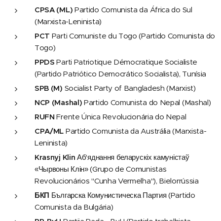
CPSA (ML)
Partido Comunista da África do Sul
(Marxista-Leninista)
PCT
Parti Comuniste du Togo (Partido Comunista do
Togo)
PPDS
Parti Patriotique Démocratique Socialiste
(Partido Patriótico Democrático Socialista), Tunísia
SPB (M)
Socialist Party of Bangladesh (Marxist)
NCP (Mashal)
Partido Comunista do Nepal (Mashal)
RUFN
Frente Única Revolucionária do Nepal
CPA/ML
Partido Comunista da Austrália (Marxista-
Leninista)
Krasnyj Klin
Аб'яднання беларускіх камуністаў
«Чырвоны Клін» (Grupo de Comunistas
Revolucionários "Cunha Vermelha"), Bielorrússia
БКП
Българска Комунистическа Партия (Partido
Comunista da Bulgária)