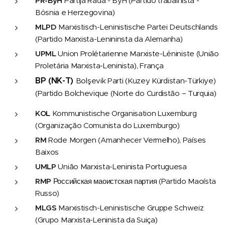
PR-ByH
Partija Rada - ByH (Partido trabalhista -
Bósnia e Herzegovina)
MLPD
Marxistisch-Leninistische Partei Deutschlands
(Partido Marxista-Lenininsta da Alemanha)
UPML
Union Prolétarienne Marxiste-Léniniste (União
Proletária Marxista-Leninista), França
BP (NK-T)
Bolşevik Parti (Kuzey Kürdistan-Türkiye)
(Partido Bolchevique (Norte do Curdistão – Turquia)
KOL
Kommunistische Organisation Luxemburg
(Organização Comunista do Luxemburgo)
RM
Rode Morgen (Amanhecer Vermelho), Países
Baixos
UMLP
União Marxista-Leninista Portuguesa
RMP
Российская маоистская партия (Partido Maoísta
Russo)
MLGS
Marxistisch-Leninistische Gruppe Schweiz
(Grupo Marxista-Leninista da Suiça)