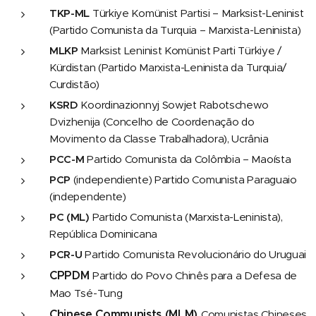
TKP-ML
Türkiye Komünist Partisi – Marksist-Leninist
(Partido Comunista da Turquia – Marxista-Leninista)
MLKP
Marksist Leninist Komünist Parti Türkiye /
Kürdistan (Partido Marxista-Leninista da Turquia/
Curdistão)
KSRD
Koordinazionnyj Sowjet Rabotschewo
Dvizhenija (Concelho de Coordenação do
Movimento da Classe Trabalhadora), Ucrânia
PCC-M
Partido Comunista da Colômbia – Maoísta
PCP
(independiente) Partido Comunista Paraguaio
(independente)
PC (ML)
Partido Comunista (Marxista-Leninista),
República Dominicana
PCR-U
Partido Comunista Revolucionário do Uruguai
CPPDM
Partido do Povo Chinês para a Defesa de
Mao Tsé-Tung
Chinese Communists (MLM)
Comunistas Chineses