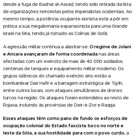
desde a fuga de Bashar al-Assad, tendo sido retirada da lista
de organizações terroristas pelos imperialistas ocidentais. Ao
mesmo tempo, a potência ocupante sionista está a pôr em
prática a sua megalomania expansionista para uma Grande
Israel na Síria, tendo já tomado as Colinas de Golã.
A agressão militar continua a alastrar-se.
O regime de Jolani
e Ancara avançaram de forma coordenada
nas áreas
afectadas com um exército de mais de 40 000 soldados,
centenas de tanques e equipamento militar moderno. Os
grupos islâmicos do chamado exército sírio estão a
bombardear Dair Hafir e a barragem estratégica de Tişrîn,
entre outros locais, com ataques simultâneos de drones
turcos na região. Os ataques foram estendidos ao resto de
Rojava, incluindo às províncias de Deir-e-Zor e Raqqa.
Esses ataques têm como pano de fundo os esforços de
ocupação colonial do Estado fascista turco no norte e
leste da Síria, a sua hostilidade para com o povo curdo,
a