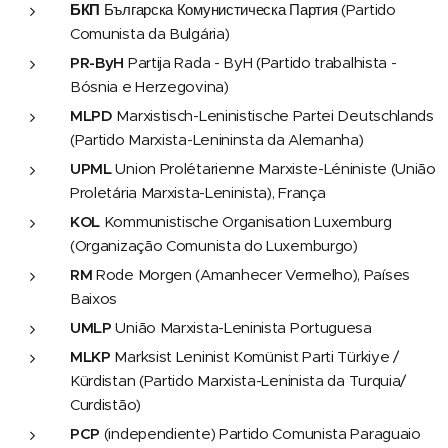
БКП
Българска Комунистическа Партия (Partido
Comunista da Bulgária)
PR-ByH
Partija Rada - ByH (Partido trabalhista -
Bósnia e Herzegovina)
MLPD
Marxistisch-Leninistische Partei Deutschlands
(Partido Marxista-Lenininsta da Alemanha)
UPML
Union Prolétarienne Marxiste-Léniniste (União
Proletária Marxista-Leninista), França
KOL
Kommunistische Organisation Luxemburg
(Organização Comunista do Luxemburgo)
RM
Rode Morgen (Amanhecer Vermelho), Países
Baixos
UMLP
União Marxista-Leninista Portuguesa
MLKP
Marksist Leninist Komünist Parti Türkiye /
Kürdistan (Partido Marxista-Leninista da Turquia/
Curdistão)
PCP
(independiente) Partido Comunista Paraguaio