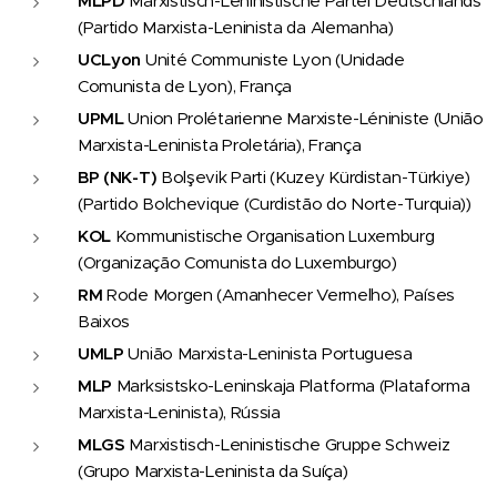
MLPD
Marxistisch-Leninistische Partei Deutschlands
(Partido Marxista-Leninista da Alemanha)
UCLyon
Unité Communiste Lyon (Unidade
Comunista de Lyon), França
UPML
Union Prolétarienne Marxiste-Léniniste (União
Marxista-Leninista Proletária), França
BP (NK-T)
Bolşevik Parti (Kuzey Kürdistan-Türkiye)
(Partido Bolchevique (Curdistão do Norte-Turquia))
KOL
Kommunistische Organisation Luxemburg
(Organização Comunista do Luxemburgo)
RM
Rode Morgen (Amanhecer Vermelho), Países
Baixos
UMLP
União Marxista-Leninista Portuguesa
MLP
Marksistsko-Leninskaja Platforma (Plataforma
Marxista-Leninista), Rússia
MLGS
Marxistisch-Leninistische Gruppe Schweiz
(Grupo Marxista-Leninista da Suíça)