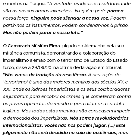
e mortos na Turquia: "
A vontade, os ideais e a solidariedade
são as nossas armas invencíveis. Ninguém pode
parar a
nossa força,
ninguém pode silenciar a nossa voz
. Podem
partir-nos os instrumentos. Podem condenar-nos à prisão.
Mas não podem parar a nossa luta."
O Camarada
Müslüm Elma
, julgado na Alemanha pela sua
militância comunista, demonstrando a colaboração do
imperialismo alemão com o terrorismo de Estado do Estado
turco, disse a 29/06/20, na última declaração em tribunal:
"
Nós vimos da tradição da resistência.
A acusação de
'terrorismo' é uma das maiores mentiras dos séculos XX e
XXI, onde os ladrões imperialistas e os seus colaboradores
se juntaram para encobrir os crimes que cometeram contra
os povos oprimidos do mundo e para difamar a sua luta
legítima. Mas todas estas mentiras não conseguem impedir
a derrocada dos imperialistas.
Nós somos revolucionários
internacionalistas. Vocês não nos podem julgar. (...) Este
julgamento não será decidido na sala de audiências, mas