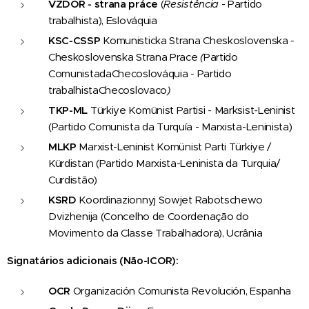
VZDOR
- strana práce
(
Resistência
- Partido
trabalhista), Eslováquia
KSC
-
CSSP
Komunisticka Strana Cheskoslovenska
-
Cheskoslovenska Strana Prace
(
Partido
ComunistadaChecoslováquia
-
Partido
trabalhistaChecoslovaco
)
TKP-ML
Türkiye Komünist Partisi - Marksist-Leninist
(Partido Comunista da Turquía - Marxista-Leninista)
MLKP
Marxist-Leninist Komünist Parti Türkiye /
Kürdistan (Partido Marxista-Leninista da Turquia/
Curdistão)
KSRD
Koordinazionnyj Sowjet Rabotschewo
Dvizhenija (Concelho de Coordenação do
Movimento da Classe Trabalhadora), Ucrânia
Signatários adicionais (Não-ICOR):
OCR
Organización Comunista Revolución, Espanha