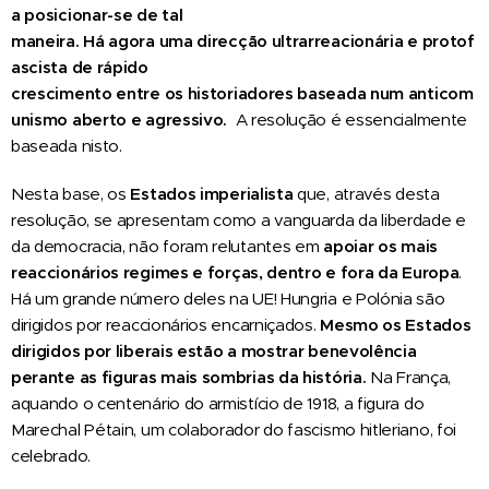
a
posicionar-se de tal
maneira.
Há
agora
uma
direcção
ultrarreacionária
e
protof
ascista
de
rápido
crescimento
entre
os
historiadores
baseada
num
anticom
unismo
aberto
e
agressivo.
A resolução é essencialmente
baseada nisto.
Nesta base, os
Estados
imperialista
que, através desta
resolução, se apresentam como a vanguarda da liberdade e
da democracia, não foram relutantes em
apoiar os mais
reaccionários
regimes
e
forças,
dentro
e
fora
da
Europa
.
Há um grande número deles na UE! Hungria e Polónia são
dirigidos por reaccionários encarniçados.
Mesmo os Estados
dirigidos por liberais estão a mostrar benevolência
perante as figuras mais sombrias da história.
Na França,
aquando o centenário do armistício de 1918, a figura do
Marechal Pétain, um colaborador do fascismo hitleriano, foi
celebrado.