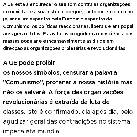
A
UE
está
a
endurecer
o
seu
tom
contra
as
organizações
comunistas
e
a
sua
história
porque,
tanto
ontem
como
ho
je,
anda
um
espectro
pela
Europa:
o
espectro
do
Comunismo.
As
políticas
reaccionárias,
liberais
e
antipopul
ares
geram
lutas.
Estas
lutas
progridem
a
consciência
das
massas
popular e e incansavelmente as dirige em
direcção às organizações proletárias e revolucionárias.
A
UE
pode
proibir
os
nossos
símbolos,
censurar a palavra
"Comunismo", profanar a nossa história mas
não os salvará! A força das organizações
revolucionárias é extraída da luta de
classes.
Isto é confirmado, dia após dia, pelo
agudizar geral das contradições no sistema
imperialista mundial.