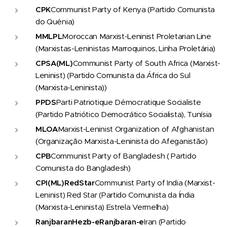
CPK
Communist Party of Kenya (Partido Comunista
do Quénia)
MMLPL
Moroccan Marxist-Leninist Proletarian Line
(Marxistas-Leninistas Marroquinos, Linha Proletária)
CPSA
(ML)
Communist Party of South Africa (Marxist-
Leninist) (Partido Comunista da África do Sul
(Marxista-Leninista))
PPDS
Parti Patriotique Démocratique Socialiste
(Partido Patriótico Democrático Socialista), Tunísia
MLOA
Marxist-Leninist Organization of Afghanistan
(Organização Marxista-Leninista do Afeganistão)
CPB
Communist Party of Bangladesh ( Partido
Comunista do Bangladesh)
CPI
(ML)
Red
Star
Communist Party of India (Marxist-
Leninist) Red Star (Partido Comunista da Índia
(Marxista-Leninista) Estrela Vermelha)
Ranjbaran
Hezb-e
Ranjbaran-e
Iran (Partido