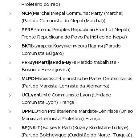
Proletário do Irão)
NCP
(Marchal)
Nepal Communist Party (Marchal)
(Partido Comunista do Nepal (Marchal))
PPRF
Patriotic Peoples Republican Front of Nepal (
Frente Republicana do Povo Patriótico do Nepal)
БКП
Българска Комунистическа Партия (Partido
Comunista Búlgaro)
PR-ByH
Partija
Rada
-
ByH
( Partido trabalhista -
Bósnia e Herzegovina)
MLPD
Marxistisch-Leninistische Partei Deutschlands
(Partido Marxista-Leninista da Alemanha)
UCLyon
Unité Communiste Lyon (Unidade
Comunista Lyon), França
UPML
Union Prolétarienne Marxiste-Léniniste (União
Marxista-Leninista Proletária), França
BP
(NK-T)
Bolşevik Parti (Kuzey Kürdistan-Türkiye)
(Partido Bolchevique (Curdistão do Norte- Turquia))