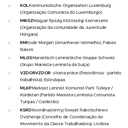
KOL
Kommunistische Organisation Luxemburg
(Organização Comunista do Luxemburgo)
MIKSZ
Magyar Ifjúság Közösségi Szervezete
(Organização da comunidade da Juventude
Húngara)
RM
Rode Morgen (Amanhecer Vermelho), Países
Baixos
MLGS
Marxistisch-Leninistische Gruppe Schweiz
(Grupo Marxista-Leninista da Suíça)
VZDOR
VZDOR
- strana práce (Resistência - partido
trabalhista), Eslováquia
MLKP
Marksist Leninist Komünist Parti Türkiye /
Kürdistan (Partido Marxista-Leninista Comunista
Turquia / Curdistão)
KSRD
Koordinazionnyj Sowjet Rabotschewo
Dvizhenija (Concelho de Coordenação do
Movimento da Classe Trabalhadora), Ucrânia