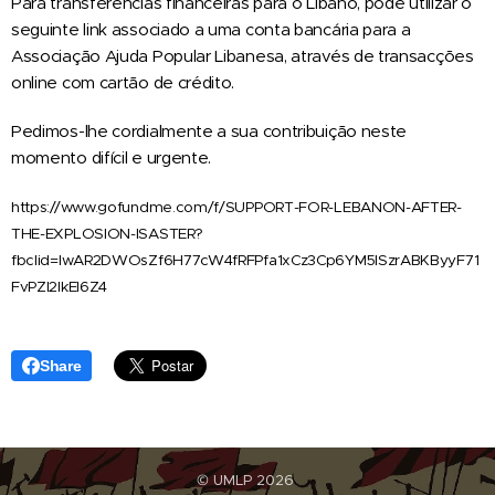
Para transferências financeiras para o Líbano, pode utilizar o
seguinte link associado a uma conta bancária para a
Associação Ajuda Popular Libanesa, através de transacções
online com cartão de crédito.
Pedimos-lhe cordialmente a sua contribuição neste
momento difícil e urgente.
https://www.gofundme.com/f/SUPPORT-FOR-LEBANON-AFTER-
THE-EXPLOSION-ISASTER?
fbclid=IwAR2DWOsZf6H77cW4fRFPfa1xCz3Cp6YM5ISzrABKByyF71
FvPZl2IkEI6Z4
Share
© UMLP 2026