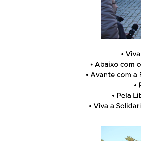
•
Viva
• Abaixo com o 
• Avante com a F
•
• Pela L
• Viva a Solida