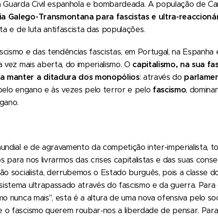
 a Guarda Civil espanhola e bombardeada. A população de 
a Galego-Transmontana para fascistas e ultra-reaccioná
ta e de luta antifascista das populações.
scismo e das tendências fascistas, em Portugal, na Espanha
a vez mais aberta, do imperialismo. O
capitalismo, na sua fa
a manter a ditadura dos monopólios
: através do
parlame
 pelo engano e às vezes pelo terror e pelo
fascismo
, domina
gano.
mundial e de agravamento da competição inter-imperialista,
 para nos livrarmos das crises capitalistas e das suas con
ão socialista, derrubemos o Estado burguês, pois a classe d
istema ultrapassado através do fascismo e da guerra. Par
mo nunca mais", esta é a altura de uma nova ofensiva pelo so
 o fascismo querem roubar-nos a liberdade de pensar. Para