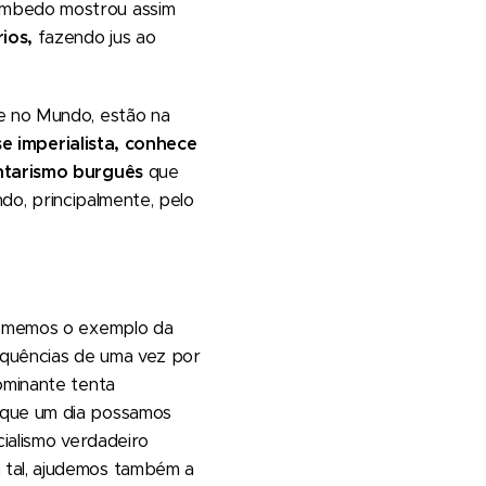
Cambedo mostrou assim
rios,
fazendo jus ao
 e no Mundo, estão na
se imperialista, conhece
ntarismo burguês
que
ndo, principalmente, pelo
 tomemos o exemplo da
sequências de uma vez por
ominante tenta
a que um dia possamos
cialismo verdadeiro
 tal, ajudemos também a