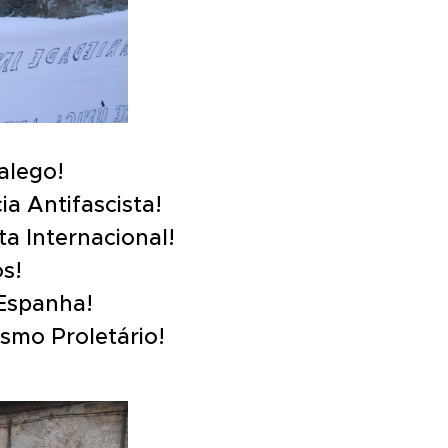
alego!
ia Antifascista!
ta Internacional!
s!
 Espanha!
ismo Proletário!