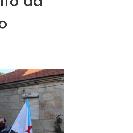
to da
o