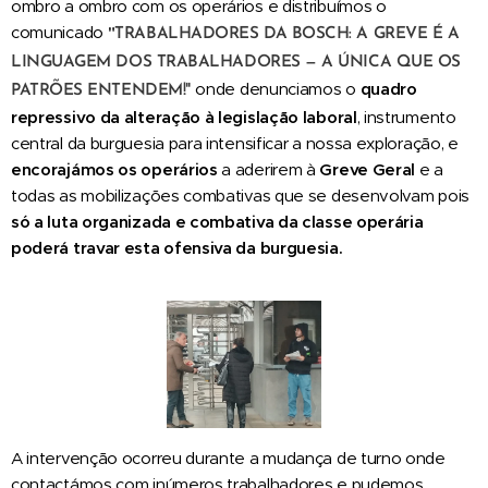
ombro a ombro com os operários e distribuímos o
comunicado
"
TRABALHADORES DA BOSCH: A GREVE É A
LINGUAGEM DOS TRABALHADORES — A ÚNICA QUE OS
onde denunciamos o
quadro
PATRÕES ENTENDEM!"
repressivo da alteração à legislação laboral
, instrumento
central da burguesia para intensificar a nossa exploração, e
encorajámos os operários
a aderirem à
Greve Geral
e a
todas as mobilizações combativas que se desenvolvam pois
só a luta organizada e combativa da classe operária
poderá travar esta ofensiva da burguesia.
A intervenção ocorreu durante a mudança de turno onde
contactámos com inúmeros trabalhadores e pudemos