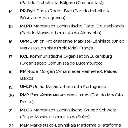
(Partido Trabalhista Búlgaro (Comunistas))
PR-ByH
Partija Rada - ByH (Partido trabalhista -
Bósnia e Herzegovina)
MLPD
Marxistisch-Leninistische Partei Deutschlands
(Partido Marxista-Leninista da Alemanha)
UPML
Union Prolétarienne Marxiste-Léniniste (União
Marxista-Leninista Proletária), França
KOL
Kommunistische Organisation Luxemburg
(Organização Comunista do Luxemburgo)
RM
Rode Morgen (Amanhecer Vermelho), Países
Baixos
UMLP
União Marxista-Leninista Portuguesa
RMP
Российская маоистская партия (Partido Maoísta
Russo)
MLGS
Marxistisch-Leninistische Gruppe Schweiz
(Grupo Marxista-Leninista da Suíça)
MLP
Marksistsko-Leninskaja Platforma (Plataforma