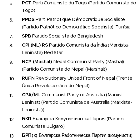
PCT
Parti Comuniste du Togo (Partido Comunista do
Togo)
PPDS
Parti Patriotique Démocratique Socialiste
(Partido Patriótico Democrático Socialista), Tunísia
SPB
Partido Socialista do Bangladesh
CPI (ML) RS
Partido Comunista da Índia (Marxista-
Leninista) Red Star
NCP (Mashal)
Nepal Communist Party (Mashal)
(Partido Comunista do Nepal (Marshal))
RUFN
Revolutionary United Front of Nepal (Frente
Única Revolucionária do Nepal)
CPA/ML
Communist Party of Australia (Marxist-
Leninist) (Partido Comunista de Australia (Marxista-
Leninista))
БКП
Българска Комунистическа Партия (Partido
Comunista Bulgaro)
БРП(к)
Българска Работническа Партия (комунисти)