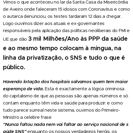
Vimos o que aconteceu no lar da Santa Casa da Misericórdia
de Aveiro onde faleceram 15 idosos com Coronavírus e como
o autarca denunciou, os testes tardaram 12 dias a chegar.
Logo ouvimos dizer aos atuais e ex-governantes
responsáveis pela aplicação das políticas neoliberais do FMI e
3
mil
Milhões/Ano
às
PPP
da
saúde
UE que dão
e
ao
mesmo
tempo
colocam
à
mingua,
na
linha
da
privatização,
o
SNS
e
tudo
o
que
é
público.
Havendo
lotação
dos
hospitais
salvamos
quem
tem
maior
esperança
de
vida.
Esta é exactamente a lógica criminosa
do capitalismo de que as pessoas são apenas números e só
contam enquanto têm vida e saúde para produzir: e como
tudo parece surreal neste sistema, ouvimos do Primeiro-
Ministro a celebre frase
"Nunca
faltou
nada
nem
vai
faltar
ao
serviço
nacional
de
s
aúde
SNS"
enquanto os nossos verdadeiros heróis, os