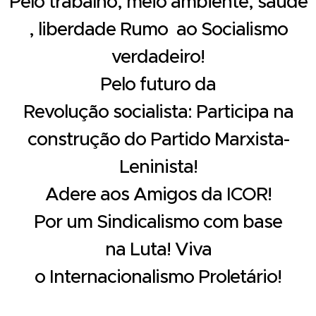
Pelo
trabalho,
meio
ambiente,
saúde
,
liberdade
Rumo
ao
Socialismo
verdadeiro!
Pelo
futuro
da
Revolução
socialista:
Participa
na
construção
do
Partido M
arxista-
L
eninista!
Adere
aos
Amigos
da
ICOR!
Por
um
Sindicalismo
com
base
na
Luta!
Viva
o
Internacionalismo
Proletário!