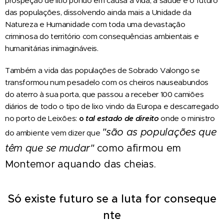
prospeção de lítio pondo em causa a vida, a saúde e o futuro
das populações, dissolvendo ainda mais a Unidade da
Natureza e Humanidade com toda uma devastação
criminosa do território com consequências ambientais e
humanitárias inimagináveis.
Também a vida das populações de Sobrado Valongo se
transformou num pesadelo com os cheiros nauseabundos
do aterro à sua porta, que passou a receber 100 camiões
diários de todo o tipo de lixo vindo da Europa e descarregado
no porto de Leixões:
o
tal
estado
de
direito
onde o ministro
"são
as
populações
que
do ambiente vem dizer que
têm
que
se
mudar
"
como afirmou em
Montemor aquando das cheias.
Só
existe
futuro
se
a
luta
for
conseque
nte