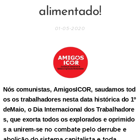
alimentado!
01-05-2020
Nós
comunistas,
Amigos
ICOR,
saudamos
tod
os
os
trabalhadores
nesta
data
histórica
do
1º
de
Maio,
o
Dia
Internacional
dos
Trabalhadore
s,
que
exorta
todos
os
explorados
e
oprimido
e
no
combate
pelo
derrube
e
s
a
unirem-s
abolição
do
sistema capitalista e toda