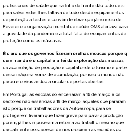
profissionais de saúde que na linha da frente dão tudo de si
para salvar vidas, lhes faltava de tudo desde equipamentos
de proteção a testes e convém lembrar que já no início de
Fevereiro a organização mundial de saúde OMS alertava para
a gravidade da pandemia e a total falta de equipamentos de
proteção como as máscaras.
É
claro
que
os
governos
fizeram
orelhas
moucas
porque
q
uem
manda
é
o
capital
e
a
lei
da
exploração
das
massas
,
da acumulação de produção e capital onde o turismo é parte
dessa máquina voraz de acumulação, por isso o mundo não
parou e o vírus andou a circular de portas abertas.
Em Portugal, as escolas só encerraram a 16 de março e os
sectores não essências a 19 de março, aqueles que pararam,
isto porque os trabalhadores da Autoeuropa, para se
protegerem tiveram que fazer greve para parar a produção
porém, já lhes impuseram a retoma ao trabalho mesmo que
parcialmente pois, apesar de nos proibirem as reuniões ou