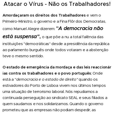
A
t
a
c
a
r
o
V
í
r
u
s
-
N
ã
o
o
s
T
r
a
b
a
l
h
a
d
o
r
e
s
!
Amordaçaram
os
direitos
dos
Trabalhadores
e vem o
Primeiro-Ministro, o governo e a Fina Flôr dos Democratas,
"
A
democracia
não
como Manuel Alegre dizerem:
está
suspensa"
,
o que põe a nu a total falência das
instituições "democráticas" desde a presidência da república
ao parlamento burguês onde todos votaram e a abstenção
teve o mesmo sentido.
O
estado
de
emergência
da
mordaça
e
das
leis
reaccionár
ias
contra
os
trabalhadores
e
o
povo
português
; Onde
está a "
democracia
e
o
estado
de
direito"
quando os
estivadores do Porto de Lisboa vivem nos últimos tempos
uma situação de terrorismo laboral. Nós repudiamos a
continuada perseguição ao sindicato SEAL e seus filiados a
quem saudamos e nos solidarizamos. Quando o governo
prometeu que as empresas não podiam despedir, as