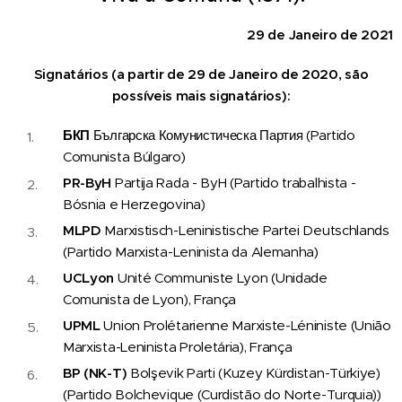
29 de Janeiro de 2021
Signatários (a partir de 29 de Janeiro de 2020, são
possíveis mais signatários):
БКП
Българска Комунистическа Партия (Partido
Comunista Búlgaro)
PR-ByH
Partija Rada - ByH (Partido trabalhista -
Bósnia e Herzegovina)
MLPD
Marxistisch-Leninistische Partei Deutschlands
(Partido Marxista-Leninista da Alemanha)
UCLyon
Unité Communiste Lyon (Unidade
Comunista de Lyon), França
UPML
Union Prolétarienne Marxiste-Léniniste (União
Marxista-Leninista Proletária), França
BP (NK-T)
Bolşevik Parti (Kuzey Kürdistan-Türkiye)
(Partido Bolchevique (Curdistão do Norte-Turquia))