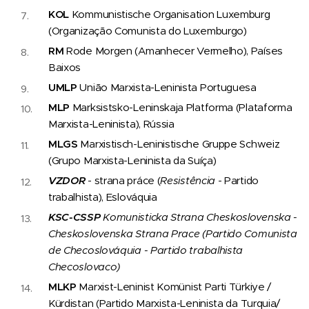
KOL
Kommunistische Organisation Luxemburg
(Organização Comunista do Luxemburgo)
RM
Rode Morgen (Amanhecer Vermelho), Países
Baixos
UMLP
União Marxista-Leninista Portuguesa
MLP
Marksistsko-Leninskaja Platforma (Plataforma
Marxista-Leninista), Rússia
MLGS
Marxistisch-Leninistische Gruppe Schweiz
(Grupo Marxista-Leninista da Suíça)
VZDOR
- strana práce (
Resistência
- Partido
trabalhista), Eslováquia
KSC
-
CSSP
Komunisticka Strana Cheskoslovenska
-
Cheskoslovenska Strana Prace
(
Partido Comunista
de
Checoslováquia
- Partido trabalhista
Checoslovaco
)
MLKP
Marxist-Leninist Komünist Parti Türkiye /
Kürdistan (Partido Marxista-Leninista da Turquia/