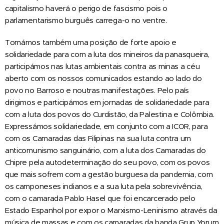
capitalismo haverá o perigo de fascismo pois o
parlamentarismo burguês carrega-o no ventre.
Tomámos também uma posição de forte apoio e
solidariedade para com a luta dos mineiros da panasqueira,
participámos nas lutas ambientais contra as minas a céu
aberto com os nossos comunicados estando ao lado do
povo no Barroso e noutras manifestações. Pelo país
dirigimos e participámos em jornadas de solidariedade para
com a luta dos povos do Curdistão, da Palestina e Colômbia.
Expressámos solidariedade, em conjunto com a ICOR, para
com os Camaradas das Filipinas na sua luta contra um
anticomunismo sanguinário, com a luta dos Camaradas do
Chipre pela autodeterminação do seu povo, com os povos
que mais sofrem com a gestão burguesa da pandemia, com
os camponeses indianos e a sua luta pela sobrevivência,
com o camarada Pablo Hasel que foi encarcerado pelo
Estado Espanhol por expor o Marxismo-Leninismo através da
música de massas e com os camaradas da banda Grup Yorum