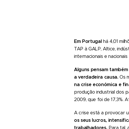
Em Portugal
há 4,01 milh
TAP à GALP, Altice, indú
internacionais e naciona
Alguns pensam também q
a verdadeira causa.
Os m
na crise económica e fi
produção industrial dos 
2009, que foi de 17,3%. 
A crise está a provocar 
os seus lucros, intensi
trabalhadores.
Para tal,