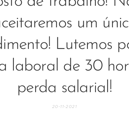
osto de trabalho! N
ceitaremos um úni
dimento! Lutemos p
 laboral de 30 ho
perda salarial!
20-11-2021