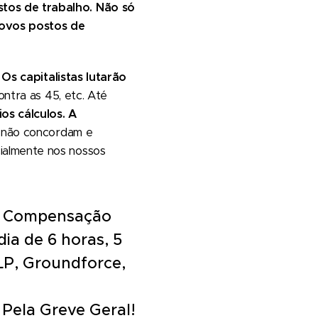
stos de trabalho. Não só
novos postos de
.
Os capitalistas lutarão
ontra as 45, etc. Até
os cálculos. A
s não concordam e
ialmente nos nossos
l! Compensação
dia de 6 horas, 5
LP, Groundforce,
 Pela Greve Geral!