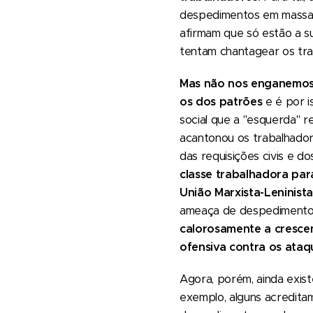
despedimentos em massa "
afirmam que só estão a s
tentam chantagear os tra
Mas não nos enganemos. 
os dos patrões
e é por 
social que a "esquerda"
acantonou os trabalhadore
das requisições civis e dos
classe trabalhadora par
União Marxista-Leninis
ameaça de despedimentos
calorosamente a cresce
ofensiva contra os ataqu
Agora, porém, ainda exis
exemplo, alguns acredita