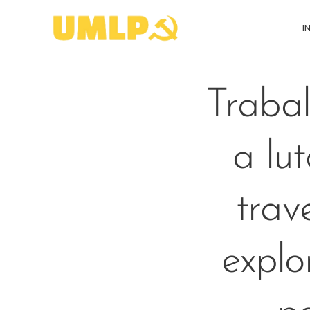
I
Traba
a lu
trav
explo