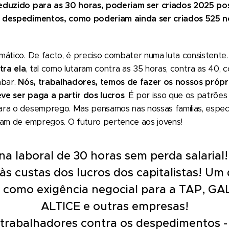
eduzido para as 30 horas, poderiam ser criados 2025 po
0 despedimentos, como poderiam ainda ser criados 525 
mático. De facto, é preciso combater numa luta consistente
tra ela
, tal como lutaram contra as 35 horas, contra as 40, c
abar.
Nós, trabalhadores, temos de fazer os nossos própri
ve ser paga a partir dos lucros
. É por isso que os patrõe
ra o desemprego. Mas pensamos nas nossas famílias, espec
sam de empregos. O futuro pertence aos jovens!
a laboral de 30 horas sem perda salaria
l às custas dos lucros dos capitalistas! Um 
 como exigência negocial para a TAP, GA
ALTICE e outras empresas!
trabalhadores contra os despedimentos -