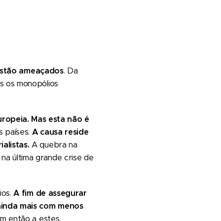
 estão ameaçados
. Da
os os monopólios
ropeia. Mas esta não é
s países.
A causa reside
alistas.
A quebra na
na última grande crise de
ios.
A fim de assegurar
 ainda mais com menos
am então a estes