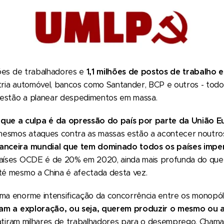
ões de trabalhadores e
1,1 milhões de postos de trabalho
stria automóvel, bancos como Santander, BCP e outros - tod
is estão a planear despedimentos em massa.
ue a culpa é da opressão do país por parte da União Eu
esmos ataques contra as massas estão a acontecer noutro
nanceira mundial que tem dominado todos os países imperi
países OCDE é de 20% em 2020, ainda mais profunda do que 
Até mesmo a China é afectada desta vez.
uma enorme intensificação da concorrência entre os monopól
ficam a exploração, ou seja, querem produzir o mesmo ou
 atiram milhares de trabalhadores para o desemprego. Cham