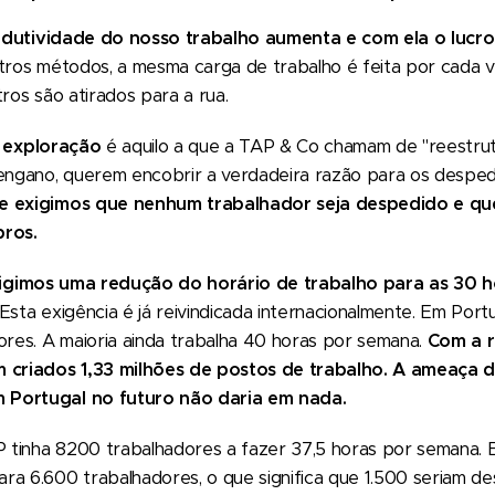
dutividade do nosso trabalho aumenta e com ela o lucro d
utros métodos, a mesma carga de trabalho é feita por cada 
tros são atirados para a rua.
a exploração
é aquilo a que a TAP & Co chamam de "reestru
 engano, querem encobrir a verdadeira razão para os despe
e exigimos que nenhum trabalhador seja despedido e que
bros.
igimos uma redução do horário de trabalho para as 30 
Esta exigência é já reivindicada internacionalmente. Em Por
ores. A maioria ainda trabalha 40 horas por semana.
Com a r
 criados 1,33 milhões de postos de trabalho. A ameaça do
 Portugal no futuro não daria em nada.
P tinha 8200 trabalhadores a fazer 37,5 horas por semana. E
ra 6.600 trabalhadores, o que significa que 1.500 seriam d