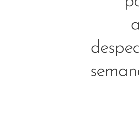
p
a
despe
semana