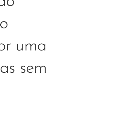
ão
co
or uma
ras sem