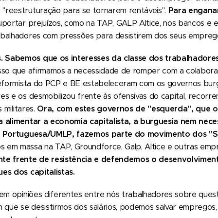
reestruturação para se tornarem rentáveis".
Para enganar
uportar prejuízos, como na TAP, GALP Altice, nos bancos e e
balhadores com pressões para desistirem dos seus emprego
Sabemos que os interesses da classe dos trabalhadores 
isso que afirmamos a necessidade de romper com a colabora
 reformista do PCP e BE estabeleceram com os governos bu
s e os desmobilizou frente às ofensivas do capital, recorre
 militares.
Ora, com estes governos de "esquerda", que 
a alimentar a economia capitalista, a burguesia nem neces
ta Portuguesa/UMLP, fazemos parte do movimento dos "S
 em massa na TAP, Groundforce, Galp, Altice e outras emp
nte frente de resistência e defendemos o desenvolvimen
es dos capitalistas.
tem opiniões diferentes entre nós trabalhadores sobre ques
m que se desistirmos dos salários, podemos salvar empregos,