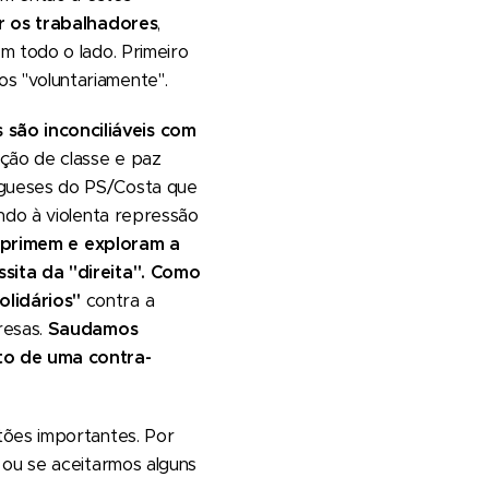
 os trabalhadores
,
m todo o lado. Primeiro
s "voluntariamente".
são inconciliáveis com
ção de classe e paz
rgueses do PS/Costa que
ndo à violenta repressão
oprimem e exploram a
sita da "direita". Como
olidários"
contra a
resas.
Saudamos
to de uma contra-
tões importantes. Por
 ou se aceitarmos alguns