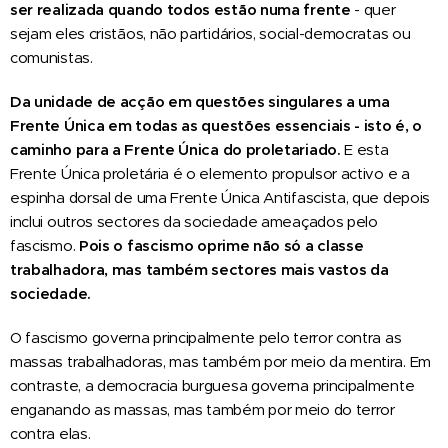
ser realizada quando todos estão numa frente
- quer
sejam eles cristãos, não partidários, social-democratas ou
comunistas.
Da unidade de acção em questões singulares a uma
F
rente
Ú
nica em todas as questões essenciais - isto é, o
caminho para a
F
rente
Ú
nica do proletariado.
E esta
Frente Única proletária é o elemento propulsor activo e a
espinha dorsal de uma Frente Única Antifascista, que depois
inclui outros sectores da sociedade ameaçados pelo
fascismo.
P
ois o
fascismo oprime não só a classe
trabalhadora, mas também sectores mais vastos da
sociedade.
O fascismo governa principalmente pelo terror contra as
massas trabalhadoras, mas também por meio da mentira. Em
contraste, a democracia burguesa governa principalmente
enganando as massas, mas também por meio do terror
contra elas.