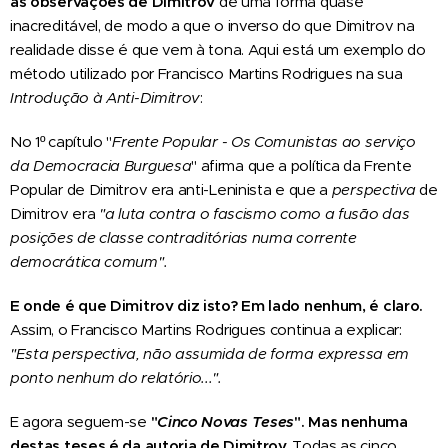
as observações de Dimitro
v
de uma forma quase
inacreditável, de modo a que o inverso do que Dimitrov na
realidade disse é que vem à tona. Aqui está um exemplo do
método utilizado por Francisco Martins Rodrigues na sua
Introdução à Anti-Dimitro
v
:
No 1º capítulo "
Frente Popular - Os Comunistas ao
serviço
da Democracia Burguesa
" afirma que a política da Frente
Popular de Dimitrov era anti-Leninista e que a
perspectiva
de
Dimitrov era
"a luta contra o fascismo como a fusão das
posições de classe contraditórias numa corrente
democrática comum".
E onde é que Dimitro
v
diz isto? Em lado nenhum, é claro.
Assim, o Francisco Martins Rodrigues continua a explicar:
"Esta perspectiva, não assumida de forma expressa em
ponto nenhum do relatório...".
E agora seguem-se
"
Cinco Novas Teses
". Mas nenhuma
destas teses é da autoria de Dimitro
v
.
Todas as cinco