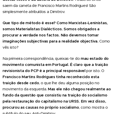
saem da caneta de Francisco Martins Rodrigues! São
simplesmente atribuídos a Dimitrov.
Que tipo de método é
esse
? Como
M
arxistas-
L
eninistas,
somos
M
aterialistas
D
ialécticos. Somos obrigados a
procurar a verdade nos factos. Não devemos tomar
imaginações subjectivas para a realidade objectiva.
Como
vês isto?
Na primeira correspondência, queixas-te do
mau estado do
movimento comunista em Portugal. É claro que a traição
revisionista do PCP é a principal responsável
por isto. O
Francisco Martins Rodrigues tinha reconhecido esta
traição desde cedo
, o que lhe deu alguma posição no
movimento da esquerda.
Mas ele não chegou realmente ao
fundo da questão
q
ue consistiu na traição do socialismo
pela
restauração do capitalismo na URSS. Em vez disso,
procurou as causas no próprio socialismo
, como mostra o
subtítulo do seu Anti-Dimitrov.