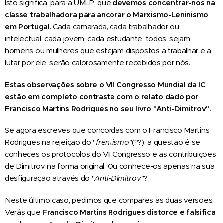
Isto significa, para a UMLP, que
devemos concentrar-nos na
classe trabalhadora para ancorar o
M
arxismo-
L
eninismo
em Portugal
. Cada camarada, cada trabalhador ou
intelectual, cada jovem, cada estudante, todos, sejam
homens ou mulheres que estejam dispostos a trabalhar e a
lutar por ele, serão calorosamente recebidos por nós.
Estas observações sobre o VII Congresso Mundial da IC
estão em completo contraste com o relato dado por
Francisco Martins Rodrigues no seu livro "Anti-Dimitro
v
".
Se agora escreves que concordas com o Francisco Martins
Rodrigues na rejeição do "
frentismo"
(??), a questão é se
conheces os protocolos do VII Congresso e as contribuições
de Dimitrov na forma original. Ou conhece-os apenas na sua
desfiguração através do "
Anti-Dimitro
v
"
?
Neste último caso, pedimos que compares as duas versões.
Verás que
Francisco Martins Rodrigues distorce e falsifica