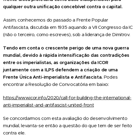
qualquer outra unificação concebível contra o capital.
Assim, conhecemos do passado a Frente Popular
Antifascista, discutida em 1935 aquando a VII Congresso da IC
(não o terceiro, como escreves), sob a liderança de Dimitrov.
Tendo em conta o crescente
perigo
de uma nova guerra
mundial
,
devido à rápida intensificação das contradições
entre os imperialistas, as organizações da ICOR
juntamente com a ILPS defendem a criação de uma
F
rente
Ú
nica
A
nti-imperialista e
A
ntifascista.
Podes
encontrar a Resolução de Convocatória em baixo:
https://www.icor.info/2020/call-for-building-the-international-
anti-imperialist-and-antifascist-united-front
Se concordarmos com esta avaliação do desenvolvimento
mundial, levanta-se então a questão do que tem de ser feito
contra ele.