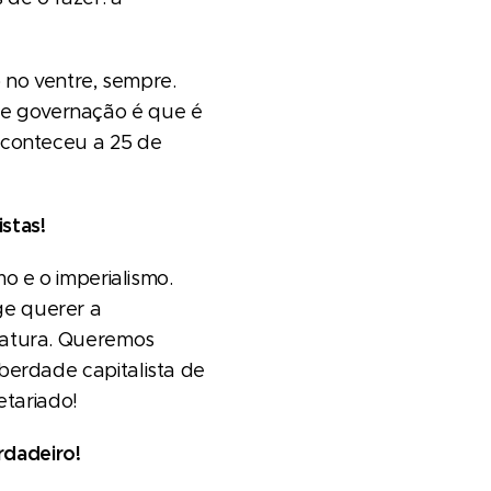
 no ventre, sempre.
de governação é que é
 aconteceu a 25 de
stas!
 e o imperialismo.
ge querer a
avatura. Queremos
berdade capitalista de
tariado!
rdadeiro!