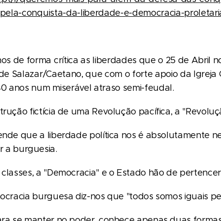
-pela-conquista-da-liberdade-e-democracia-proletari
 de forma crítica as liberdades que o 25 de Abril 
de Salazar/Caetano, que com o forte apoio da Igreja 
40 anos num miserável atraso semi-feudal.
rução fictícia de uma Revolução pacífica, a "Revoluç
ende que a liberdade política nos é absolutamente ne
r a burguesia.
 classes, a "Democracia" e o Estado hão de pertencer
ocracia burguesa diz-nos que "todos somos iguais peran
ara se manter no poder, conhece apenas duas formas 