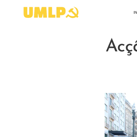
I
Acçã