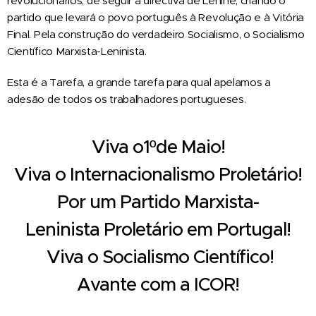
revolucionários, de seguir a directiva de Lenine, criando o
partido que levará o povo português à Revolução e à Vitória
Final. Pela construção do verdadeiro Socialismo, o Socialismo
Científico Marxista-Leninista.
Esta é a Tarefa, a grande tarefa para qual apelamos a
adesão de todos os trabalhadores portugueses.
Viva
o
1º
de
Maio!
Viva
o
Internacionalismo
Proletário!
Por
um
Partido
Marxista-
Leninista
Proletário
em
Portugal!
Viva
o
Socialismo
Científico!
Avante
com
a
ICOR!